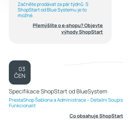
Začněte prodávat za pár týdnů. S
ShopStart od Blue Systemu je to
možné.
Přemýšlíte o e‑shopu? Objevte
výhody ShopStart
03
ČEN
Specifikace ShopStart od BlueSystem
PrestaShop Šablona a Administrace – Detailní Soupis
Funkcionalit
Co obsahuje ShopStart