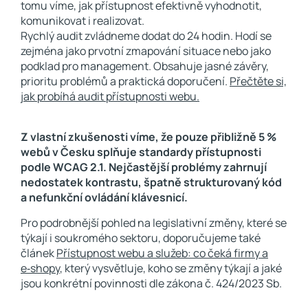
tomu víme, jak přístupnost efektivně vyhodnotit,
komunikovat i realizovat.
Rychlý audit zvládneme dodat do 24 hodin. Hodí se
zejména jako prvotní zmapování situace nebo jako
podklad pro management. Obsahuje jasné závěry,
prioritu problémů a praktická doporučení.
Přečtěte si,
jak probíhá audit přístupnosti webu.
Z vlastní zkušenosti víme, že pouze přibližně 5 %
webů v Česku splňuje standardy přístupnosti
podle WCAG 2.1. Nejčastější problémy zahrnují
nedostatek kontrastu, špatně strukturovaný kód
a nefunkční ovládání klávesnicí.
Pro podrobnější pohled na legislativní změny, které se
týkají i soukromého sektoru, doporučujeme také
článek
Přístupnost webu a služeb: co čeká firmy a
e‑shopy
, který vysvětluje, koho se změny týkají a jaké
jsou konkrétní povinnosti dle zákona č. 424/2023 Sb.