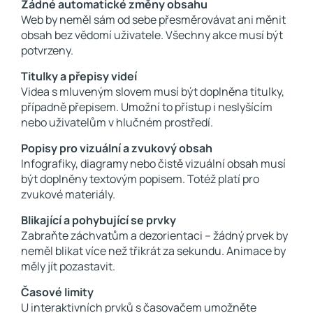
Žádné automatické změny obsahu
Web by neměl sám od sebe přesměrovávat ani měnit
obsah bez vědomí uživatele. Všechny akce musí být
potvrzeny.
Titulky a přepisy videí
Videa s mluveným slovem musí být doplněna titulky,
případně přepisem. Umožní to přístup i neslyšícím
nebo uživatelům v hlučném prostředí.
Popisy pro vizuální a zvukový obsah
Infografiky, diagramy nebo čistě vizuální obsah musí
být doplněny textovým popisem. Totéž platí pro
zvukové materiály.
Blikající a pohybující se prvky
Zabraňte záchvatům a dezorientaci – žádný prvek by
neměl blikat více než třikrát za sekundu. Animace by
měly jít pozastavit.
Časové limity
U interaktivních prvků s časovačem umožněte