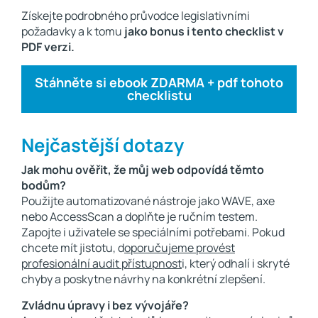
Získejte podrobného průvodce legislativními
požadavky a k tomu
jako bonus i tento checklist v
PDF verzi.
Stáhněte si ebook ZDARMA + pdf tohoto
checklistu
Nejčastější dotazy
Jak mohu ověřit, že můj web odpovídá těmto
bodům?
Použijte automatizované nástroje jako WAVE, axe
nebo AccessScan a doplňte je ručním testem.
Zapojte i uživatele se speciálními potřebami. Pokud
chcete mít jistotu, d
oporučujeme provést
profesionální audit přístupnost
i, který odhalí i skryté
chyby a poskytne návrhy na konkrétní zlepšení.
Zvládnu úpravy i bez vývojáře?