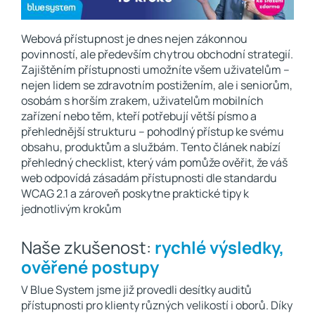
Webová přístupnost je dnes nejen zákonnou
povinností, ale především chytrou obchodní strategií.
Zajištěním přístupnosti umožníte všem uživatelům –
nejen lidem se zdravotním postižením, ale i seniorům,
osobám s horším zrakem, uživatelům mobilních
zařízení nebo těm, kteří potřebují větší písmo a
přehlednější strukturu – pohodlný přístup ke svému
obsahu, produktům a službám. Tento článek nabízí
přehledný checklist, který vám pomůže ověřit, že váš
web odpovídá zásadám přístupnosti dle standardu
WCAG 2.1 a zároveň poskytne praktické tipy k
jednotlivým krokům
Naše zkušenost:
rychlé výsledky,
ověřené postupy
V Blue System jsme již provedli desítky auditů
přístupnosti pro klienty různých velikostí i oborů. Díky